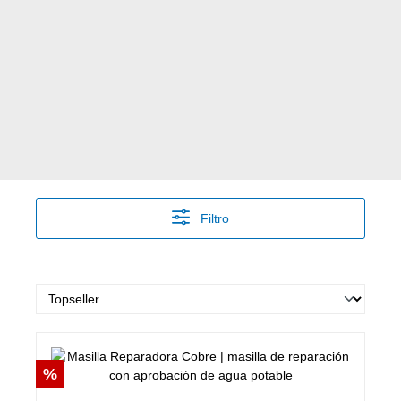
Filtro
Descuento
%