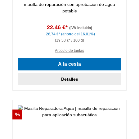
masilla de reparación con aprobación de agua
potable
22,46 €*
(IVA incluido)
26,74 €*
(ahorro del 16.01%)
(19,53 €* / 100 g)
Artículo de tarifas
A la cesta
Detalles
Descuento
%