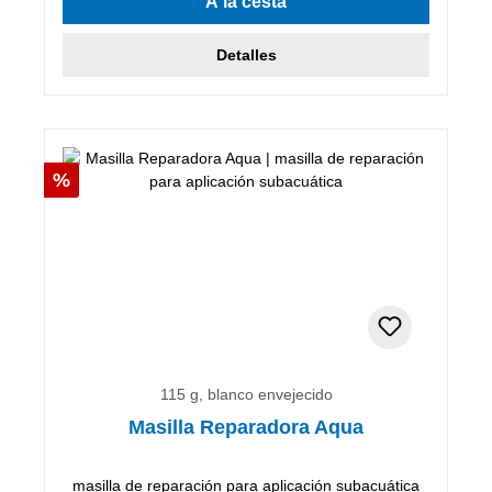
A la cesta
Detalles
Descuento
%
115 g, blanco envejecido
Masilla Reparadora Aqua
masilla de reparación para aplicación subacuática