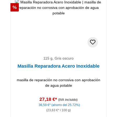
Descuento
%
115 g, Gris oscuro
Masilla Reparadora Acero Inoxidable
masilla de reparación no corrosiva con aprobación
de agua potable
27,18 €*
(IVA incluido)
36,59 €*
(ahorro del 25.72%)
(23,63 €* / 100 g)