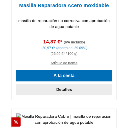
Masilla Reparadora Acero Inoxidable
masilla de reparación no corrosiva con aprobación
de agua potable
14,87 €*
(IVA incluido)
20,97 €*
(ahorro del 29.09%)
(26,09 €* / 100 g)
Artículo de tarifas
A la cesta
Detalles
Descuento
%