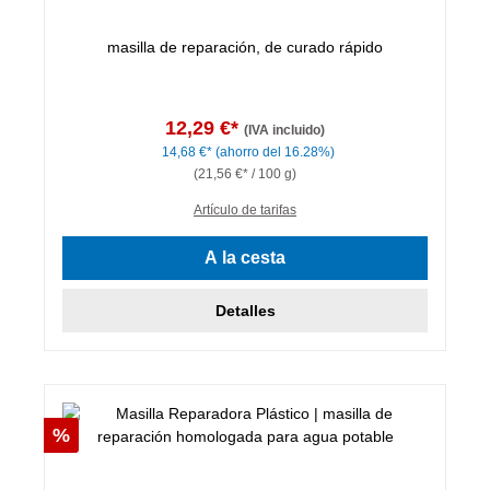
masilla de reparación, de curado rápido
12,29 €*
(IVA incluido)
14,68 €*
(ahorro del 16.28%)
(21,56 €* / 100 g)
Artículo de tarifas
A la cesta
Detalles
Descuento
%