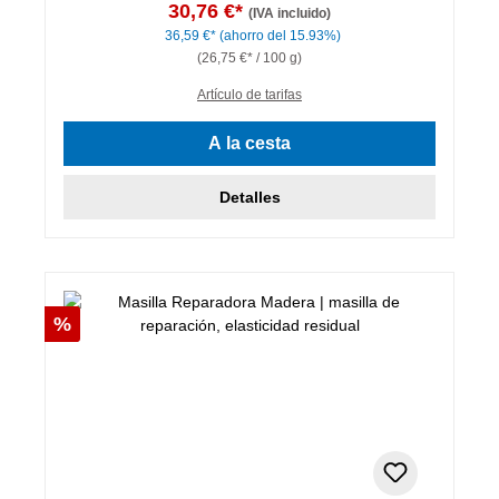
30,76 €*
(IVA incluido)
36,59 €*
(ahorro del 15.93%)
(26,75 €* / 100 g)
Artículo de tarifas
A la cesta
Detalles
Descuento
%