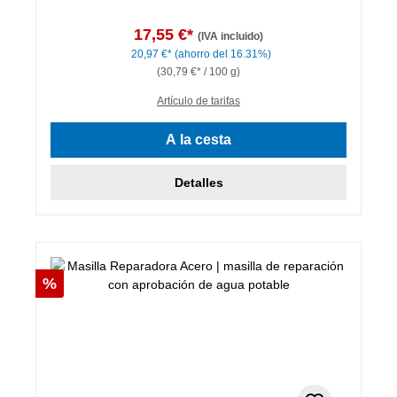
17,55 €*
(IVA incluido)
20,97 €*
(ahorro del 16.31%)
(30,79 €* / 100 g)
Artículo de tarifas
A la cesta
Detalles
Descuento
%