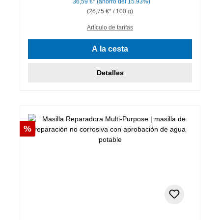
36,59 €*
(ahorro del 15.93%)
(26,75 €* / 100 g)
Artículo de tarifas
A la cesta
Detalles
Descuento
%