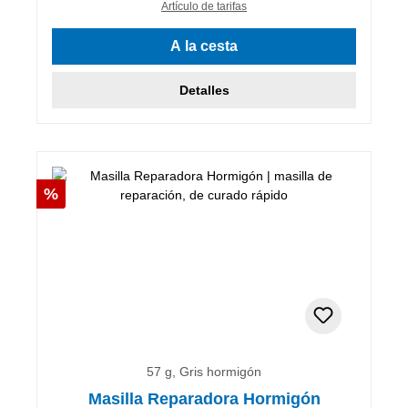
Artículo de tarifas
A la cesta
Detalles
Descuento
%
57 g, Gris hormigón
Masilla Reparadora Hormigón