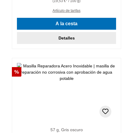
(19,53 €* / 100 g)
Artículo de tarifas
A la cesta
Detalles
Descuento
%
57 g, Gris oscuro