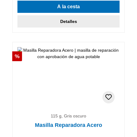
A la cesta
Detalles
Descuento
%
115 g, Gris oscuro
Masilla Reparadora Acero