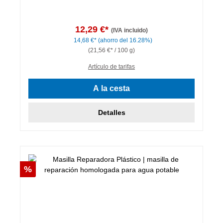
12,29 €*
(IVA incluido)
14,68 €*
(ahorro del 16.28%)
(21,56 €* / 100 g)
Artículo de tarifas
A la cesta
Detalles
Descuento
%