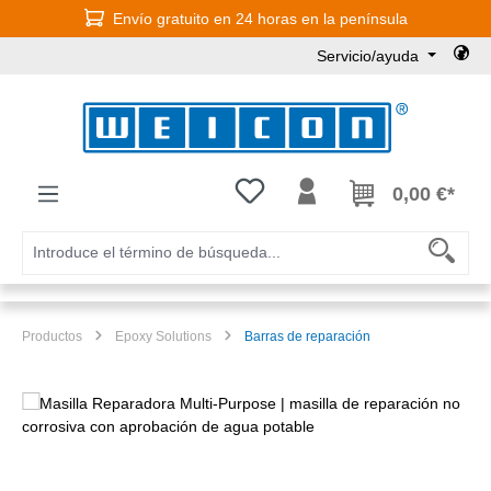
Envío gratuito en 24 horas en la península
Saltar al contenido principal
Servicio/ayuda
Tienes 0 artículos en tu lista de
0,00 €*
Productos
Epoxy Solutions
Barras de reparación
Omitir galería de imágenes