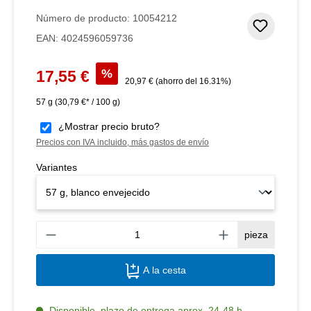
Número de producto:
10054212
Añadir 
EAN:
4024596059736
Precio de venta:
%
17,55 €
Precio normal:
20,97 €
(ahorro del 16.31%)
57 g
(30,79 €* / 100 g)
¿Mostrar precio bruto?
Precios con IVA incluido, más gastos de envío
Variantes
Canti
pieza
A la cesta
Disponible, plazo de entrega aprox. 24-48 h