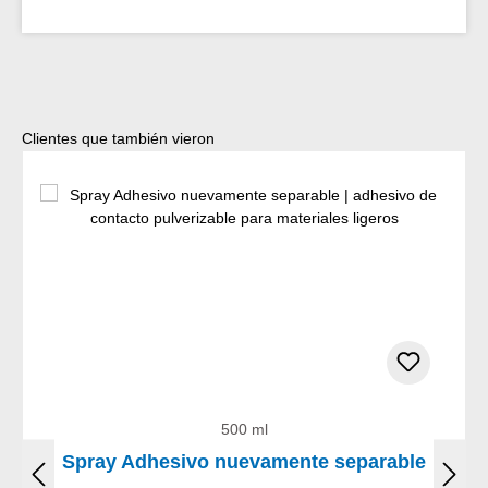
Omitir la galería de productos
Clientes que también vieron
500 ml
Spray Adhesivo nuevamente separable