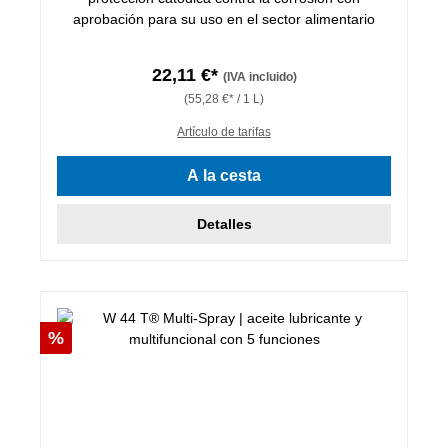
aprobación para su uso en el sector alimentario
22,11 €*
(IVA incluido)
(55,28 €* / 1 L)
Artículo de tarifas
A la cesta
Detalles
Descuento
%