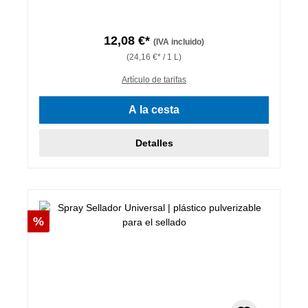
12,08 €*
(IVA incluido)
(24,16 €* / 1 L)
Artículo de tarifas
A la cesta
Detalles
Descuento
%