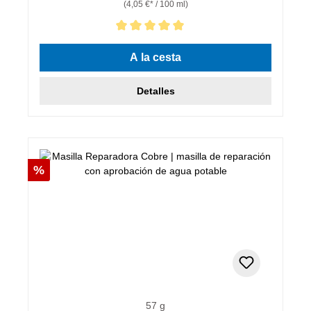
(4,05 €* / 100 ml)
Calificación promedio de 5 de 5 estrellas
A la cesta
Detalles
Descuento
%
57 g