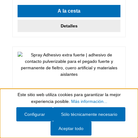
A la cesta
Detalles
Este sitio web utiliza cookies para garantizar la mejor
Show toolbar
experiencia posible.
Más información...
Configurar
Sólo técnicamente necesario
500 ml
Aceptar todo
Spray Adhesivo extra fuerte