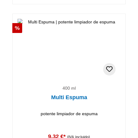
Descuento
%
400 ml
Multi Espuma
potente limpiador de espuma
9,32 €*
(IVA incluido)