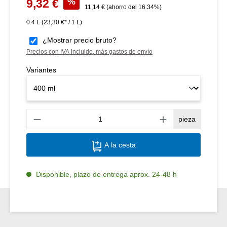
%
9,32 €
Precio normal:
11,14 €
(ahorro del 16.34%)
0.4 L
(23,30 €* / 1 L)
¿Mostrar precio bruto?
Precios con IVA incluido, más gastos de envío
Variantes
Canti
pieza
A la cesta
Disponible, plazo de entrega aprox. 24-48 h