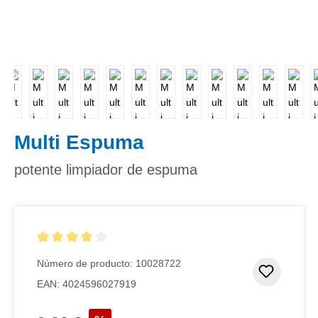
Multi Espuma
potente limpiador de espuma
Calificación promedio de 4 de 5 estrellas
Número de producto:
10028722
Añadir 
EAN:
4024596027919
Precio de venta: