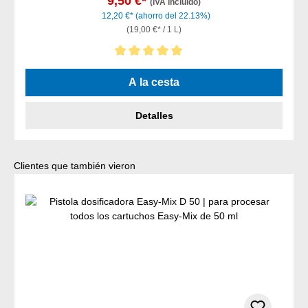
9,50 €*
(IVA incluido)
12,20 €*
(ahorro del 22.13%)
(19,00 €* / 1 L)
Calificación promedio de 5 de 5 estrellas
A la cesta
Detalles
Omitir la galería de productos
Clientes que también vieron