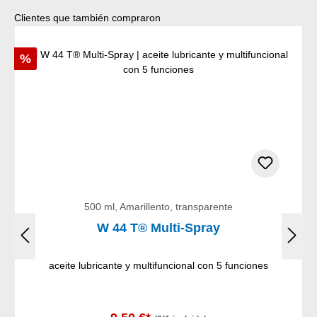
Omitir la galería de productos
Clientes que también compraron
Descuento
%
500 ml, Amarillento, transparente
W 44 T® Multi-Spray
aceite lubricante y multifuncional con 5 funciones