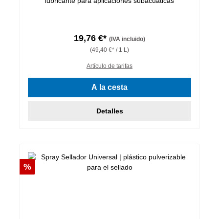
lubricante para aplicaciones subacuáticas
19,76 €*
(IVA incluido)
(49,40 €* / 1 L)
Artículo de tarifas
A la cesta
Detalles
Descuento
%