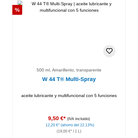
Descuento
%
500 ml, Amarillento, transparente
W 44 T® Multi-Spray
aceite lubricante y multifuncional con 5 funciones
9,50 €*
(IVA incluido)
12,20 €*
(ahorro del 22.13%)
(19,00 €* / 1 L)