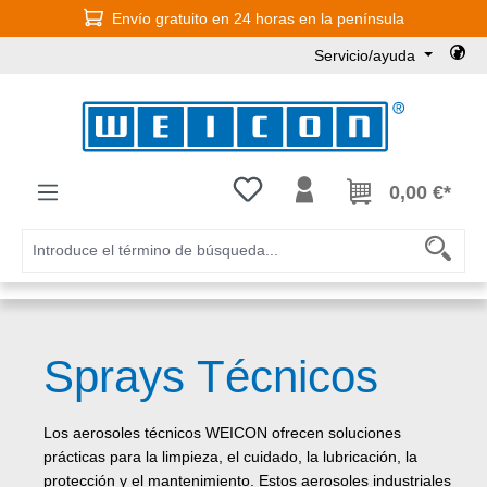
Envío gratuito en 24 horas en la península
Saltar al contenido principal
Servicio/ayuda
Tienes 0 artículos en tu lista de
0,00 €*
Sprays Técnicos
Los aerosoles técnicos WEICON ofrecen soluciones
prácticas para la limpieza, el cuidado, la lubricación, la
protección y el mantenimiento. Estos aerosoles industriales