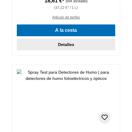
18,61 €*
(IVA incluido)
(37,22 €* / 1 L)
Artículo de tarifas
A la cesta
Detalles