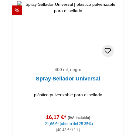
Descuento
%
400 ml, negro
Spray Sellador Universal
plástico pulverizable para el sellado
16,17 €*
(IVA incluido)
21,66 €*
(ahorro del 25.35%)
(40,43 €* / 1 L)