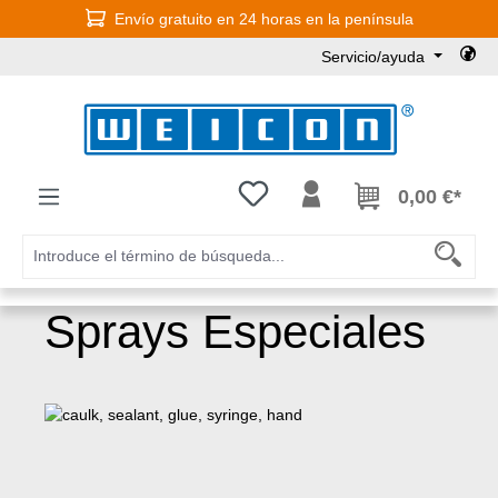
Envío gratuito en 24 horas en la península
Saltar al contenido principal
Servicio/ayuda
Tienes 0 artículos en tu lista de
0,00 €*
Sprays Especiales