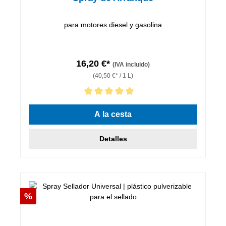
para motores diesel y gasolina
16,20 €*
(IVA incluido)
(40,50 €* / 1 L)
Calificación promedio de 5 de 5 estrellas
A la cesta
Detalles
Descuento
%