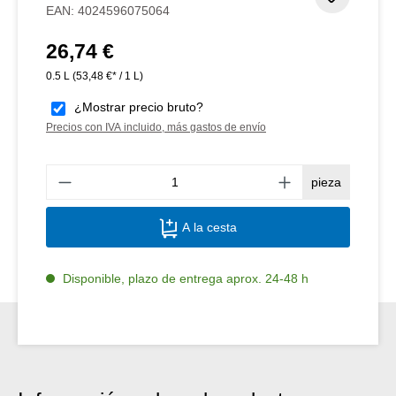
EAN:
4024596075064
26,74 €
Precio normal:
0.5 L
(53,48 €* / 1 L)
¿Mostrar precio bruto?
Precios con IVA incluido, más gastos de envío
Canti
pieza
A la cesta
Disponible, plazo de entrega aprox. 24-48 h