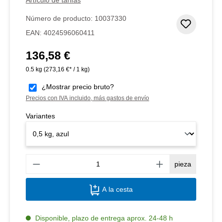
Número de producto:
10037330
Añadir 
EAN:
4024596060411
136,58 €
Precio normal:
0.5 kg
(273,16 €* / 1 kg)
¿Mostrar precio bruto?
Precios con IVA incluido, más gastos de envío
Variantes
Canti
pieza
A la cesta
Disponible, plazo de entrega aprox. 24-48 h