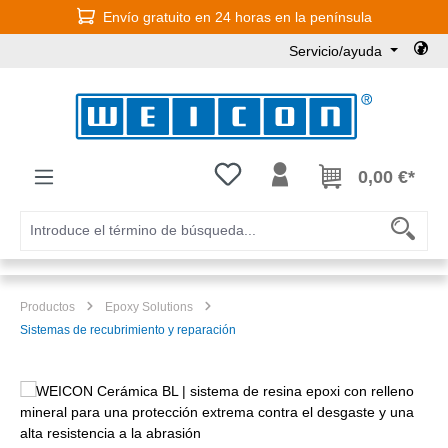
Envío gratuito en 24 horas en la península
Saltar al contenido principal
Servicio/ayuda
Tienes 0 artículos en tu lista de
0,00 €*
Productos
Epoxy Solutions
Sistemas de recubrimiento y reparación
Omitir galería de imágenes