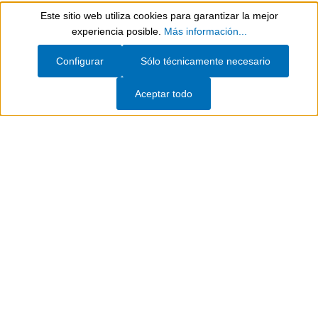
Delegaciones
Area Sales Manager
Este sitio web utiliza cookies para garantizar la mejor
Show toolbar
experiencia posible.
Más información...
¿Todavía tiene preguntas?
Configurar
Sólo técnicamente necesario
Contacto
Aceptar todo
WhatsApp
Buscador de adhesivos
WEICON Ibérica Soluciones Industriales S.L.
Asistencia y contacto
Información
Empresa
Download Center