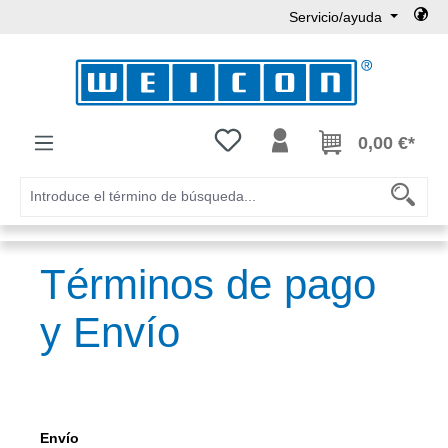
Servicio/ayuda
Saltar al contenido principal
Tienes 0 artículos en tu lista de
0,00 €*
Términos de pago
y Envío
Envío