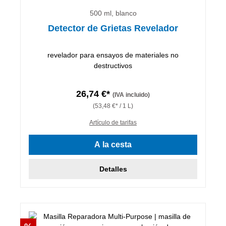
500 ml, blanco
Detector de Grietas Revelador
revelador para ensayos de materiales no
destructivos
26,74 €*
(IVA incluido)
(53,48 €* / 1 L)
Artículo de tarifas
A la cesta
Detalles
Descuento