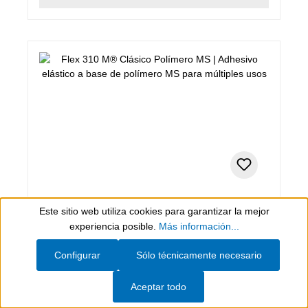
280 ml (Set), gris
Este sitio web utiliza cookies para garantizar la mejor
Show toolbar
Flex 310 M® Clásico Polímero MS
experiencia posible.
Más información...
Configurar
Sólo técnicamente necesario
Adhesivo elástico a base de polímero MS para
múltiples usos
Aceptar todo