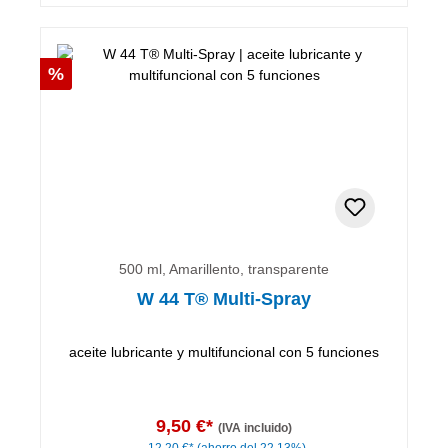
Descuento
%
500 ml, Amarillento, transparente
W 44 T® Multi-Spray
aceite lubricante y multifuncional con 5 funciones
9,50 €*
(IVA incluido)
12,20 €*
(ahorro del 22.13%)