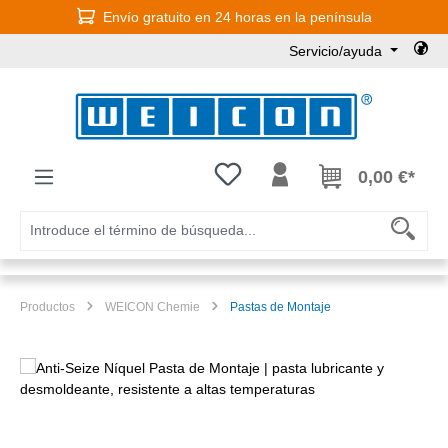
Envío gratuito en 24 horas en la península
Saltar al contenido principal
Servicio/ayuda
Tienes 0 artículos en tu lista de
0,00 €*
Productos
WEICON Chemie
Pastas de Montaje
Omitir galería de imágenes