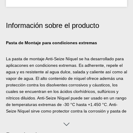
Información sobre el producto
Pasta de Montaje para condiciones extremas
La pasta de montaje Anti-Seize Níquel se ha desarrollado para
aplicacones en condiciones extremas. Es adherente, repele el
agua y es resistente al agua dulce, salada y caliente así como al
vapor de agua. El alto contenido de níquel ofrece además una
protección contra los disolventes corrosivos y cáusticos, los
cuales se encuentran en los ácidos clorhídricos, sulfúricos y
nítricos diluidos. Anti-Seize Níquel puede ser usado en un rango
de temperaturas extremas de -30 °C hasta +1.450 °C. Anti-
Seize Níquel sirve como protector contra la corrosión y pasta de
montaje de alto rendimiento para uniones atornilladas y partes
de montaje sometidas a altas cargas estáticas y dinámicas así
como en instalaciones de lenta rotación con temperaturas