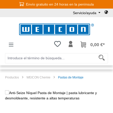
Envío gratuito en 24 horas en la península
Saltar al contenido principal
Servicio/ayuda
Tienes 0 artículos en tu lista de
0,00 €*
Productos
WEICON Chemie
Pastas de Montaje
Omitir galería de imágenes