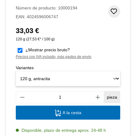
Número de producto:
10000194
Añadir 
EAN:
4024596006747
33,03 €
Precio normal:
120 g
(27,53 €* / 100 g)
¿Mostrar precio bruto?
Precios con IVA incluido, más gastos de envío
Variantes
Canti
pieza
A la cesta
Disponible, plazo de entrega aprox. 24-48 h