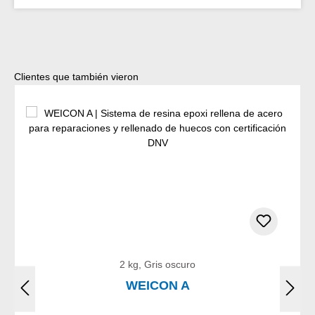
Omitir la galería de productos
Clientes que también vieron
2 kg, Gris oscuro
WEICON A