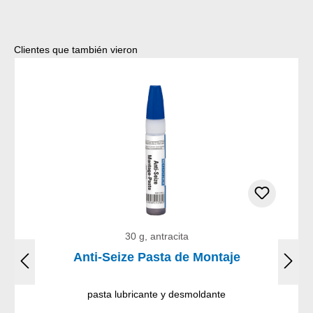
Omitir la galería de productos
Clientes que también vieron
30 g, antracita
Anti-Seize Pasta de Montaje
pasta lubricante y desmoldante