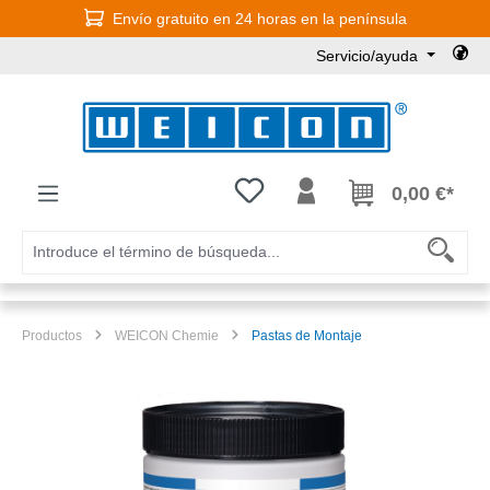
Envío gratuito en 24 horas en la península
Saltar al contenido principal
Servicio/ayuda
Tienes 0 artículos en tu lista de
0,00 €*
Productos
WEICON Chemie
Pastas de Montaje
Omitir galería de imágenes