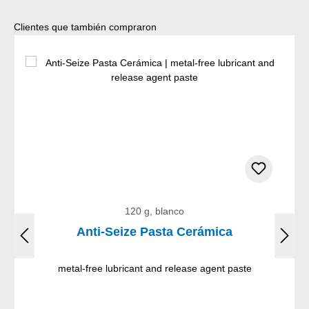
Omitir la galería de productos
Clientes que también compraron
120 g, blanco
Anti-Seize Pasta Cerámica
metal-free lubricant and release agent paste