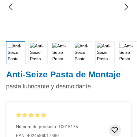
Anti-Seize Pasta de Montaje
pasta lubricante y desmoldante
Calificación promedio de 5 de 5 estrellas
Número de producto:
10015175
Añadir 
EAN:
4024596017880