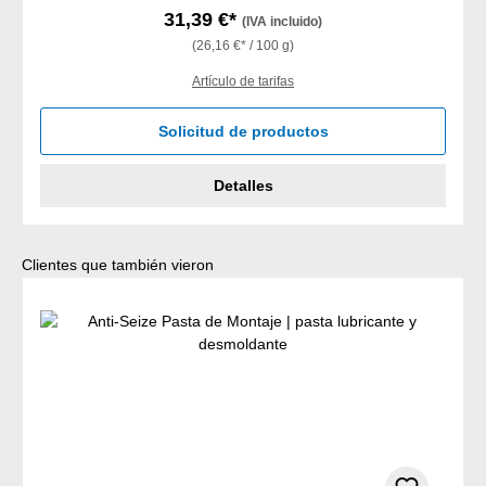
31,39 €*
(IVA incluido)
(26,16 €* / 100 g)
Artículo de tarifas
Solicitud de productos
Detalles
Omitir la galería de productos
Clientes que también vieron