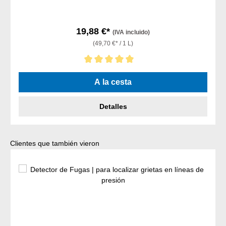
19,88 €*
(IVA incluido)
(49,70 €* / 1 L)
Calificación promedio de 5 de 5 estrellas
A la cesta
Detalles
Omitir la galería de productos
Clientes que también vieron