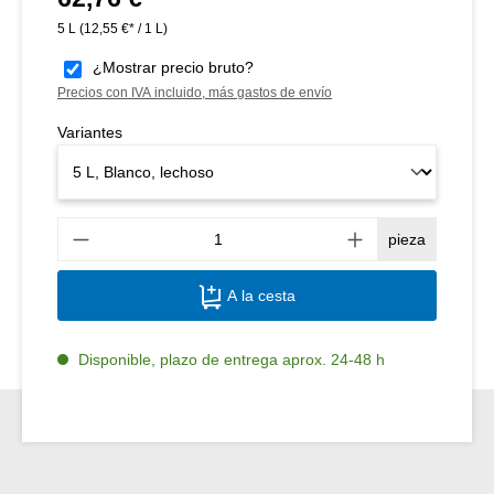
5 L
(12,55 €* / 1 L)
¿Mostrar precio bruto?
Precios con IVA incluido, más gastos de envío
Variantes
Canti
pieza
A la cesta
Disponible, plazo de entrega aprox. 24-48 h