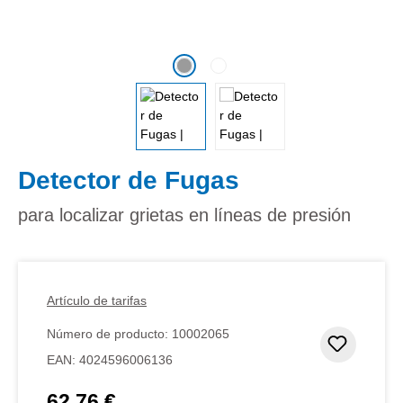
Detector de Fugas
para localizar grietas en líneas de presión
Artículo de tarifas
Número de producto:
10002065
Añadir 
EAN:
4024596006136
62,76 €
Precio normal: