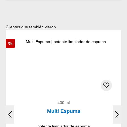
Omitir la galería de productos
Clientes que también vieron
Descuento
%
400 ml
Multi Espuma
potente limpiador de espuma