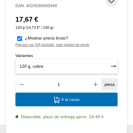
Añadir 
EAN:
4024596050948
17,67 €
Precio normal:
120 g
(14,73 €* / 100 g)
¿Mostrar precio bruto?
Precios con IVA incluido, más gastos de envío
Variantes
Canti
pieza
A la cesta
Disponible, plazo de entrega aprox. 24-48 h