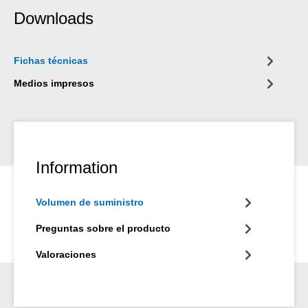
automóviles y camiones así como en otras uniones eléctricas,
Downloads
en pernos y tuercas de las ruedas y en bujes de desgaste de
martillos eléctricos, neumáticos e hidráulicos.
Fichas técnicas
Medios impresos
Information
Volumen de suministro
Preguntas sobre el producto
Valoraciones