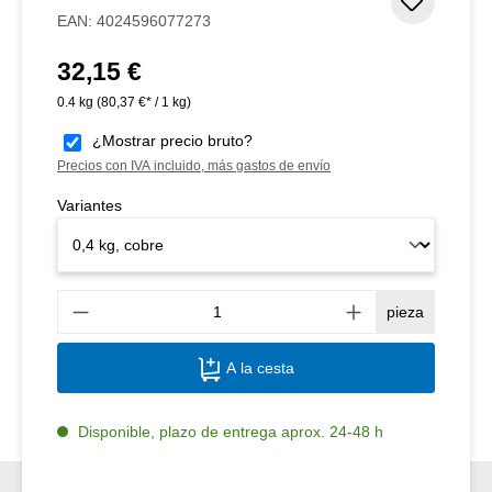
Añadir 
EAN:
4024596077273
32,15 €
Precio normal:
0.4 kg
(80,37 €* / 1 kg)
¿Mostrar precio bruto?
Precios con IVA incluido, más gastos de envío
Variantes
Canti
pieza
A la cesta
Disponible, plazo de entrega aprox. 24-48 h