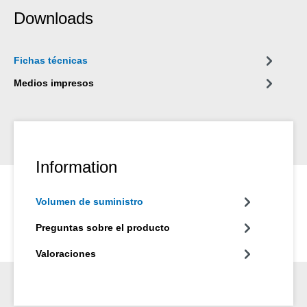
automóviles y camiones así como en otras uniones eléctricas,
Downloads
en pernos y tuercas de las ruedas y en bujes de desgaste de
martillos eléctricos, neumáticos e hidráulicos.
Fichas técnicas
Medios impresos
Information
Volumen de suministro
Preguntas sobre el producto
Valoraciones