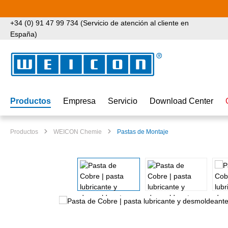
tar al contenido principal
Saltar a la búsqueda
Saltar a la navegación principal
+34 (0) 91 47 99 734 (Servicio de atención al cliente en
España)
Productos
Empresa
Servicio
Download Center
Productos
WEICON Chemie
Pastas de Montaje
Omitir galería de imágenes