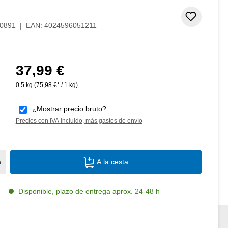
Añadir 
0891
|
EAN:
4024596051211
37,99 €
Precio normal:
0.5 kg
(75,98 €* / 1 kg)
¿Mostrar precio bruto?
Precios con IVA incluido, más gastos de envío
Cantidad del producto: introduce la canti
a
A la cesta
Disponible, plazo de entrega aprox. 24-48 h