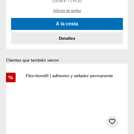
(29,48 €* / 1 PCE)
Artículo de tarifas
A la cesta
Detalles
Omitir la galería de productos
Clientes que también vieron
Descuento
%