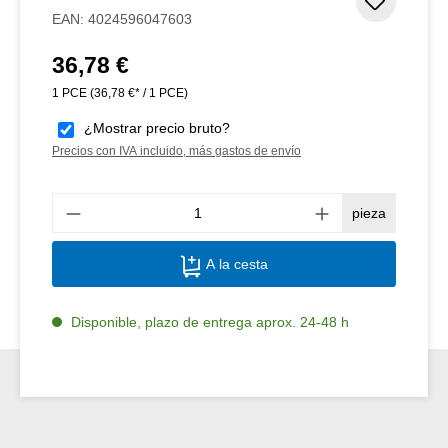
Añadir 
EAN:
4024596047603
36,78 €
Precio normal:
1 PCE
(36,78 €* / 1 PCE)
¿Mostrar precio bruto?
Precios con IVA incluido, más gastos de envío
Canti
pieza
A la cesta
Disponible, plazo de entrega aprox. 24-48 h