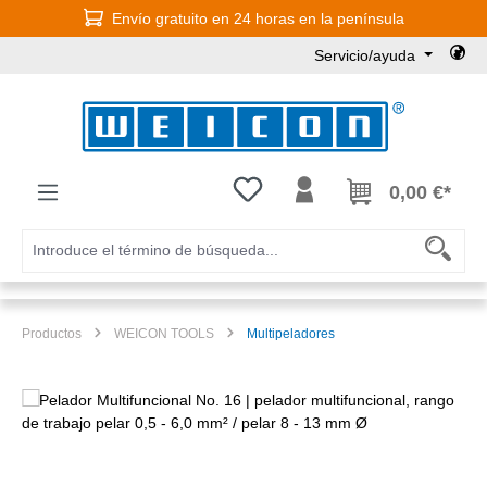
Envío gratuito en 24 horas en la península
Saltar al contenido principal
Servicio/ayuda
Tienes 0 artículos en tu lista de
0,00 €*
Productos
WEICON TOOLS
Multipeladores
Omitir galería de imágenes