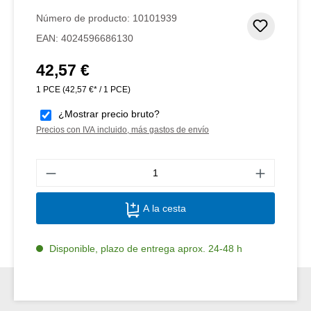
Calificación promedio de 5 de 5 estrellas
Número de producto:
10101939
Añadir 
EAN:
4024596686130
42,57 €
Precio normal:
1 PCE
(42,57 €* / 1 PCE)
¿Mostrar precio bruto?
Precios con IVA incluido, más gastos de envío
Canti
A la cesta
Disponible, plazo de entrega aprox. 24-48 h