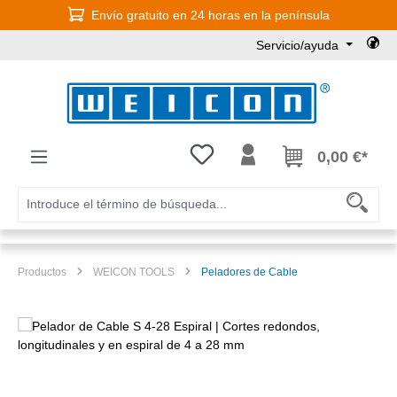
Envío gratuito en 24 horas en la península
Saltar al contenido principal
Servicio/ayuda
Tienes 0 artículos en tu lista de
0,00 €*
Productos
WEICON TOOLS
Peladores de Cable
Omitir galería de imágenes