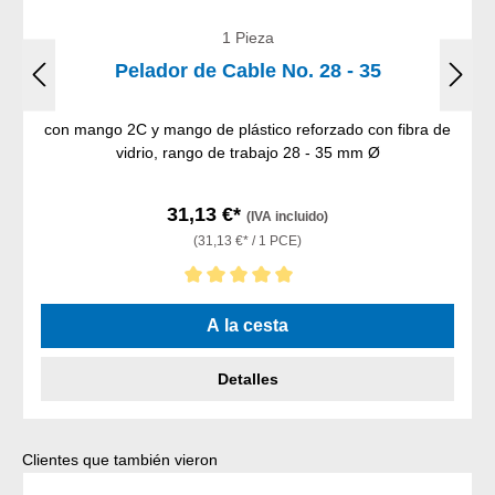
1 Pieza
Pelador de Cable No. 28 - 35
con mango 2C y mango de plástico reforzado con fibra de
vidrio, rango de trabajo 28 - 35 mm Ø
31,13 €*
(IVA incluido)
(31,13 €* / 1 PCE)
Calificación promedio de 5 de 5 estrellas
A la cesta
Detalles
Omitir la galería de productos
Clientes que también vieron