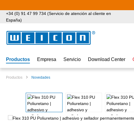
tar al contenido principal
Saltar a la búsqueda
Saltar a la navegación principal
+34 (0) 91 47 99 734 (Servicio de atención al cliente en
España)
Productos
Empresa
Servicio
Download Center
Productos
Novedades
Omitir galería de imágenes