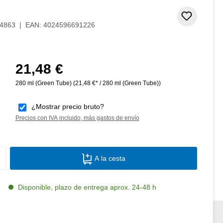
Añadir 
4863
|
EAN:
4024596691226
21,48 €
Precio normal:
280 ml (Green Tube)
(21,48 €* / 280 ml (Green Tube))
¿Mostrar precio bruto?
Precios con IVA incluido, más gastos de envío
Cantidad del producto: introduce la canti
A la cesta
Disponible, plazo de entrega aprox. 24-48 h