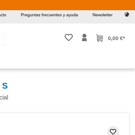
cto
Preguntas frecuentes y ayuda
Newsletter
Tienes 0 artículos en tu lista de
0,00 €*
 S
cial
Añadir 