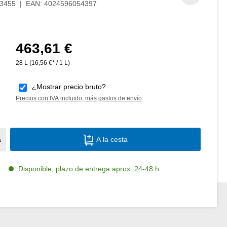
3455
|
EAN:
4024596054397
463,61 €
Precio normal:
28 L
(16,56 €* / 1 L)
¿Mostrar precio bruto?
Precios con IVA incluido, más gastos de envío
Cantidad del producto: introduce la canti
a
A la cesta
Disponible, plazo de entrega aprox. 24-48 h