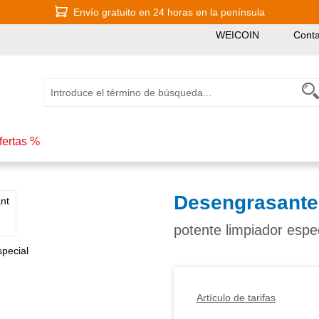
Envío gratuito en 24 horas en la península
WEICOIN
Conta
fertas %
Desengrasante
potente limpiador espe
Artículo de tarifas