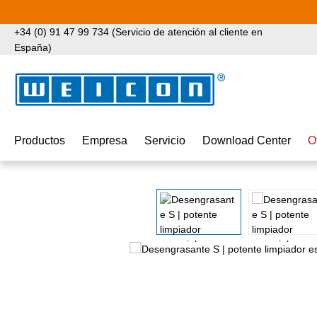
tar al contenido principal
Saltar a la búsqueda
Saltar a la navegación principal
+34 (0) 91 47 99 734 (Servicio de atención al cliente en
España)
Productos
Empresa
Servicio
Download Center
O
Omitir galería de imágenes