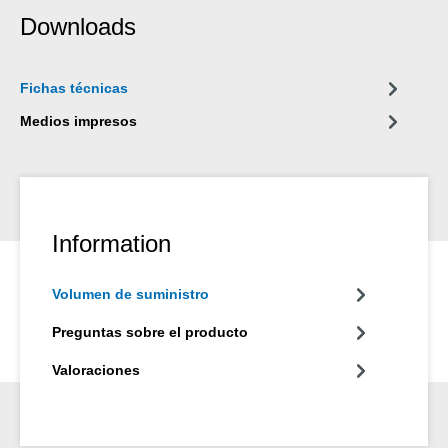
automóviles y camiones así como en otras uniones eléctricas,
Downloads
en pernos y tuercas de las ruedas y en bujes de desgaste de
martillos eléctricos, neumáticos e hidráulicos.
Fichas técnicas
Medios impresos
Information
Volumen de suministro
Preguntas sobre el producto
Valoraciones