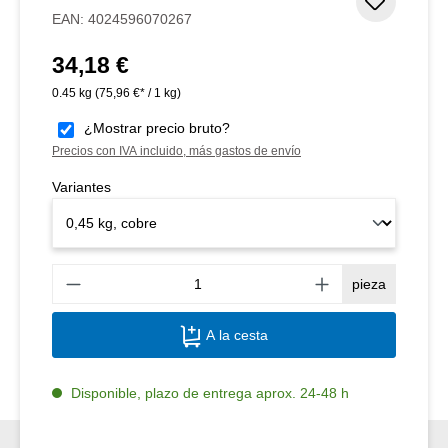
Añadir 
EAN:
4024596070267
34,18 €
Precio normal:
0.45 kg
(75,96 €* / 1 kg)
¿Mostrar precio bruto?
Precios con IVA incluido, más gastos de envío
Variantes
Canti
pieza
A la cesta
Disponible, plazo de entrega aprox. 24-48 h