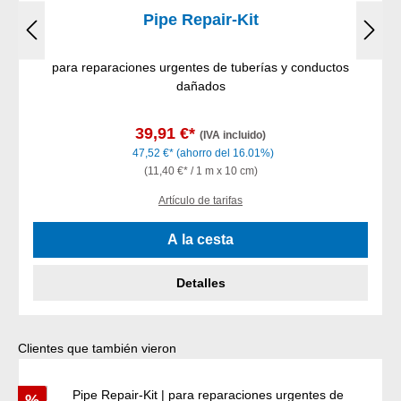
Pipe Repair-Kit
para reparaciones urgentes de tuberías y conductos
dañados
39,91 €*
(IVA incluido)
47,52 €*
(ahorro del 16.01%)
(11,40 €* / 1 m x 10 cm)
Artículo de tarifas
A la cesta
Detalles
Omitir la galería de productos
Clientes que también vieron
Descuento
%