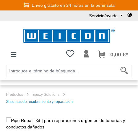
Envío gratuito en 24 horas en la península
Saltar al contenido principal
Servicio/ayuda
Tienes 0 artículos en tu lista de
0,00 €*
Productos
Epoxy Solutions
Sistemas de recubrimiento y reparación
Omitir galería de imágenes