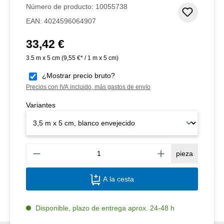
Número de producto:
10055738
Añadir 
EAN:
4024596064907
33,42 €
Precio normal:
3.5 m x 5 cm
(9,55 €* / 1 m x 5 cm)
¿Mostrar precio bruto?
Precios con IVA incluido, más gastos de envío
Variantes
Canti
pieza
A la cesta
Disponible, plazo de entrega aprox. 24-48 h