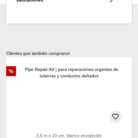
Valoraciones
Omitir la galería de productos
Clientes que también compraron
Descuento
%
3,5 m x 10 cm, blanco envejecido