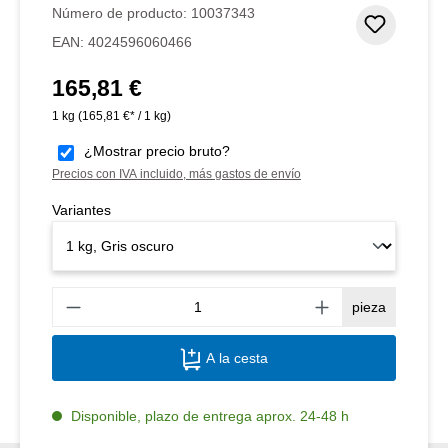
Número de producto:
10037343
Añadir 
EAN:
4024596060466
165,81 €
Precio normal:
1 kg
(165,81 €* / 1 kg)
¿Mostrar precio bruto?
Precios con IVA incluido, más gastos de envío
Variantes
Canti
pieza
A la cesta
Disponible, plazo de entrega aprox. 24-48 h