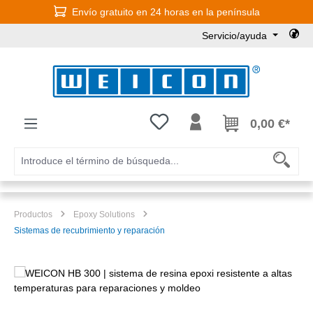
Envío gratuito en 24 horas en la península
Saltar al contenido principal
Servicio/ayuda
Tienes 0 artículos en tu lista de
0,00 €*
Productos
Epoxy Solutions
Sistemas de recubrimiento y reparación
Omitir galería de imágenes