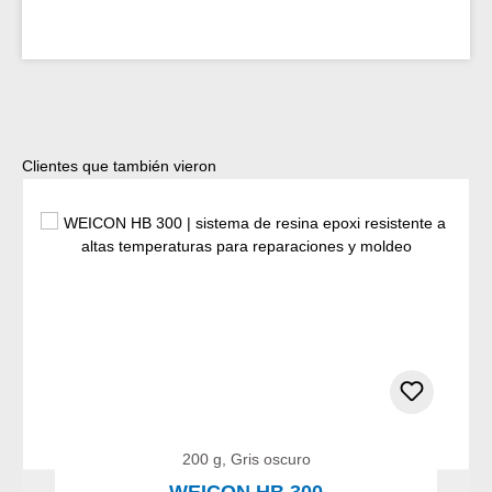
Omitir la galería de productos
Clientes que también vieron
200 g, Gris oscuro