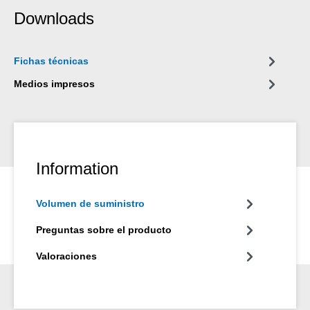
reparaciones fiables y duraderas en aplicaciones industriales,
Downloads
oficios especializados, en el hogar y en el sector del camping y
el bricolaje.
Fichas técnicas
Medios impresos
Information
Volumen de suministro
Preguntas sobre el producto
Valoraciones