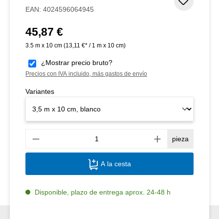
Añadir 
EAN:
4024596064945
45,87 €
Precio normal:
3.5 m x 10 cm
(13,11 €* / 1 m x 10 cm)
¿Mostrar precio bruto?
Precios con IVA incluido, más gastos de envío
Variantes
Canti
pieza
A la cesta
Disponible, plazo de entrega aprox. 24-48 h