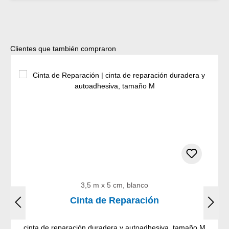
Omitir la galería de productos
Clientes que también compraron
3,5 m x 5 cm, blanco
Cinta de Reparación
cinta de reparación duradera y autoadhesiva, tamaño M