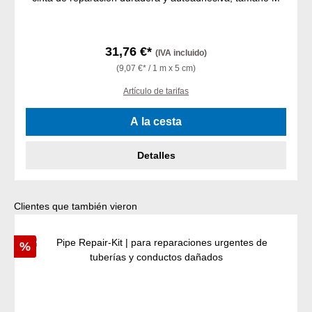
31,76 €*
(IVA incluido)
(9,07 €* / 1 m x 5 cm)
Artículo de tarifas
A la cesta
Detalles
Omitir la galería de productos
Clientes que también vieron
Descuento
%