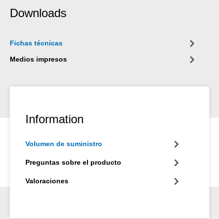
reparaciones fiables y duraderas en aplicaciones industriales,
Downloads
oficios especializados, en el hogar y en el sector del camping y
el bricolaje.
Fichas técnicas
Medios impresos
Information
Volumen de suministro
Preguntas sobre el producto
Valoraciones