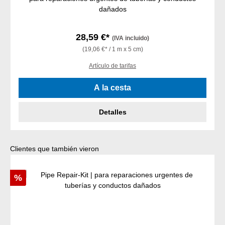
dañados
28,59 €*
(IVA incluido)
(19,06 €* / 1 m x 5 cm)
Artículo de tarifas
A la cesta
Detalles
Omitir la galería de productos
Clientes que también vieron
Descuento
%