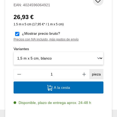
Añadir 
EAN:
4024596064921
26,93 €
Precio normal:
1.5 m x 5 cm
(17,95 €* / 1 m x 5 cm)
¿Mostrar precio bruto?
Precios con IVA incluido, más gastos de envío
Variantes
Canti
pieza
A la cesta
Disponible, plazo de entrega aprox. 24-48 h