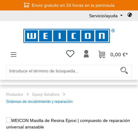
Envío gratuito en 24 horas en la península
Saltar al contenido principal
Servicio/ayuda
Tienes 0 artículos en tu lista de
0,00 €*
Productos
Epoxy Solutions
Sistemas de recubrimiento y reparación
Omitir galería de imágenes