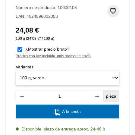
Calificación promedio de 5 de 5 estrellas
Número de producto:
10000103
Añadir 
EAN:
4024596002053
24,08 €
Precio normal:
100 g
(24,08 €* / 100 g)
¿Mostrar precio bruto?
Precios con IVA incluido, más gastos de envío
Variantes
Canti
pieza
A la cesta
Disponible, plazo de entrega aprox. 24-48 h