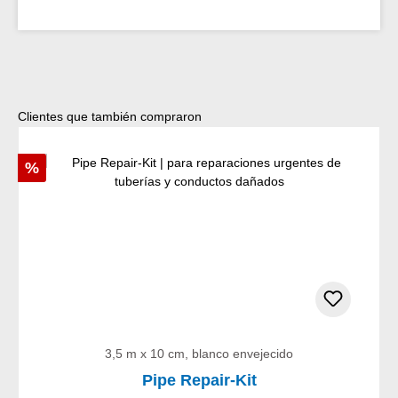
Omitir la galería de productos
Clientes que también compraron
Descuento
%
3,5 m x 10 cm, blanco envejecido
Pipe Repair-Kit