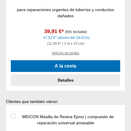
para reparaciones urgentes de tuberías y conductos
dañados
39,91 €*
(IVA incluido)
47,52 €*
(ahorro del 16.01%)
(11,40 €* / 1 m x 10 cm)
Artículo de tarifas
A la cesta
Detalles
Omitir la galería de productos
Clientes que también vieron