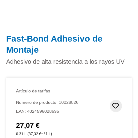
Fast-Bond Adhesivo de
Montaje
Adhesivo de alta resistencia a los rayos UV
Artículo de tarifas
Número de producto:
10028826
Añadir 
EAN:
4024596028695
27,07 €
Precio normal:
0.31 L
(87,32 €* / 1 L)