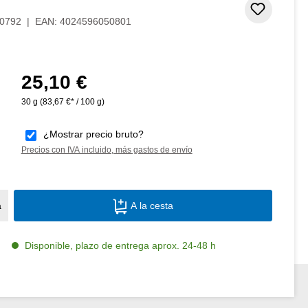
Añadir 
0792
|
EAN:
4024596050801
25,10 €
Precio normal:
30 g
(83,67 €* / 100 g)
¿Mostrar precio bruto?
Precios con IVA incluido, más gastos de envío
Cantidad del producto: introduce la canti
a
A la cesta
Disponible, plazo de entrega aprox. 24-48 h