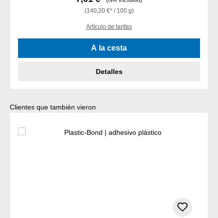
(IVA incluido)
(140,20 €* / 100 g)
Artículo de tarifas
A la cesta
Detalles
Omitir la galería de productos
Clientes que también vieron