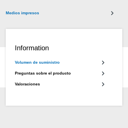
con un sistema 1:1 y no requiere pretratamiento de las
superficies de unión, ya que el adhesivo tiene una imprimación
Medios impresos
integrada. La Pistola Dosificadora Easy-Mix D 50 es necesaria
para procesar productos Easy-Mix en cartuchos de 50 ml.
Information
Volumen de suministro
Preguntas sobre el producto
Valoraciones