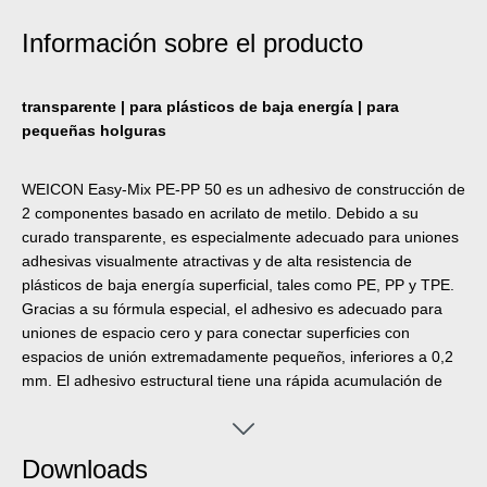
Información sobre el producto
transparente | para plásticos de baja energía | para
pequeñas holguras
WEICON Easy-Mix PE-PP 50 es un adhesivo de construcción de
2 componentes basado en acrilato de metilo. Debido a su
curado transparente, es especialmente adecuado para uniones
adhesivas visualmente atractivas y de alta resistencia de
plásticos de baja energía superficial, tales como PE, PP y TPE.
Gracias a su fórmula especial, el adhesivo es adecuado para
uniones de espacio cero y para conectar superficies con
espacios de unión extremadamente pequeños, inferiores a 0,2
mm. El adhesivo estructural tiene una rápida acumulación de
fuerza y una alta resistencia final. Es resistente al impacto, al
envejecimiento, a los productos químicos y ligeramente
tixotrópico. PE-PP 50 tiene una vida útil corta de seis minutos y
Downloads
una resistencia a la manipulación de doce minutos. Se aplica