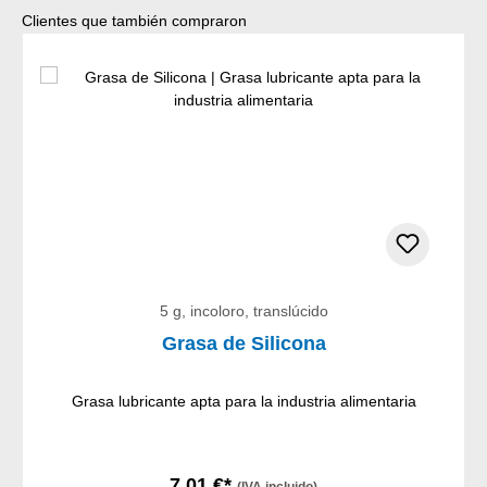
Omitir la galería de productos
Clientes que también compraron
5 g, incoloro, translúcido
Grasa de Silicona
Grasa lubricante apta para la industria alimentaria
7,01 €*