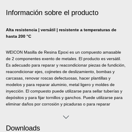
Información sobre el producto
Alta resistencia | versátil | resistente a temperaturas de
hasta 200 °C
WEICON Masilla de Resina Epoxi es un compuesto amasable
de 2 componentes exento de metales. El producto es versátil.
Es adecuado para reparar y reacondicionar piezas de fundición,
reacondicionar ejes, cojinetes de deslizamiento, bombas y
carcasas, renovar roscas defectuosas, hacer plantillas y
modelos y para reparar aluminio, metal ligero y moldes de
inyección. El compuesto puede utilizarse para sellar tuberías y
depósitos y para fijar tornillos y ganchos. Puede utilizarse para
eliminar daños por corrosión y picaduras o para reparar
agujeros y soplos. La Masilla de Resina Epoxi se adhiere
especialmente bien a todos los metales y también a la
cerámica, el vidrio, la piedra, el hormigón, la madera, el caucho
Downloads
y muchos plásticos. Una vez curado, WEICON Masilla de