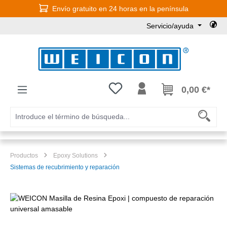
Envío gratuito en 24 horas en la península
Saltar al contenido principal
Servicio/ayuda
Tienes 0 artículos en tu lista de
0,00 €*
Productos
Epoxy Solutions
Sistemas de recubrimiento y reparación
Omitir galería de imágenes