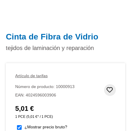
Cinta de Fibra de Vidrio
tejidos de laminación y reparación
Artículo de tarifas
Número de producto:
10000913
Añadir 
EAN:
4024596003906
5,01 €
Precio normal:
1 PCE
(5,01 €* / 1 PCE)
¿Mostrar precio bruto?