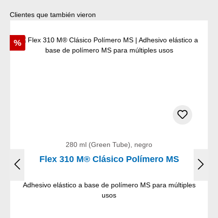
Omitir la galería de productos
Clientes que también vieron
Descuento
%
280 ml (Green Tube), negro
Flex 310 M® Clásico Polímero MS
Adhesivo elástico a base de polímero MS para múltiples
usos