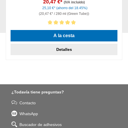
20,47 €*
(IVA incluido)
25,10 €*
(ahorro del 18.45%)
(20,47 €* / 280 ml (Green Tube))
Calificación promedio de 5 de 5 estrellas
A la cesta
Detalles
¿Todavía tiene preguntas?
Contacto
WhatsApp
Buscador de adhesivos