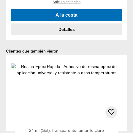
Artículo de tarifas
A la cesta
Detalles
Omitir la galería de productos
Clientes que también vieron
24 ml (Set), transparente, amarillo claro