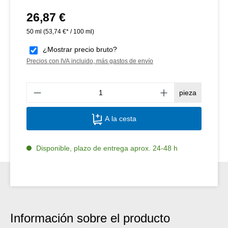
26,87 €
Precio normal:
50 ml
(53,74 €* / 100 ml)
¿Mostrar precio bruto?
Precios con IVA incluido, más gastos de envío
Canti
pieza
A la cesta
Disponible, plazo de entrega aprox. 24-48 h
Información sobre el producto