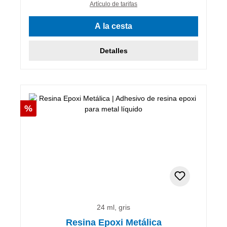
Artículo de tarifas
A la cesta
Detalles
Descuento
%
24 ml, gris
Resina Epoxi Metálica