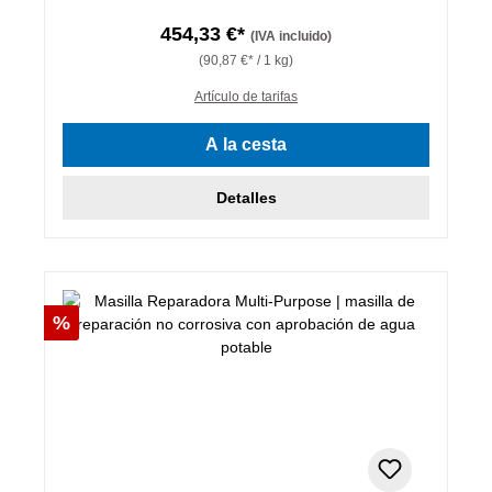
454,33 €*
(IVA incluido)
(90,87 €* / 1 kg)
Artículo de tarifas
A la cesta
Detalles
Descuento
%