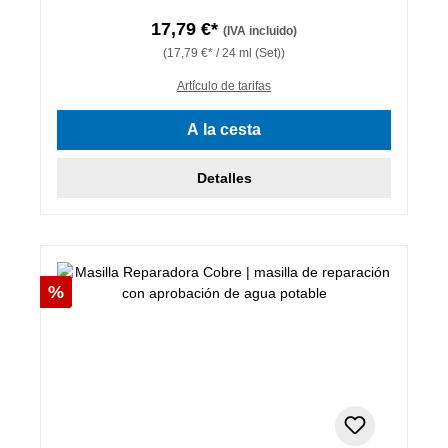
17,79 €*
(IVA incluido)
(17,79 €* / 24 ml (Set))
Artículo de tarifas
A la cesta
Detalles
Descuento
%