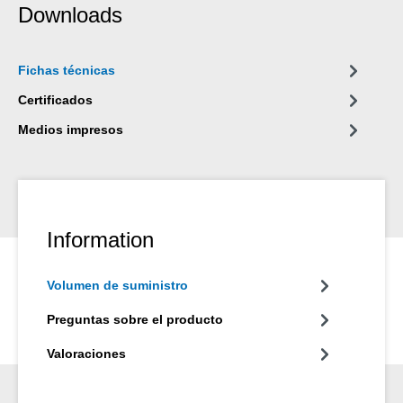
imprimación para revestir carcasas de bombas de acero
Downloads
inoxidable sometidas a cargas pesadas. El revestimiento
superficial puede utilizarse en la construcción de máquinas e
instalaciones, en la ingeniería de aparatos y en muchos otros
Fichas técnicas
ámbitos de la industria.
Certificados
Medios impresos
Information
Volumen de suministro
Preguntas sobre el producto
Valoraciones