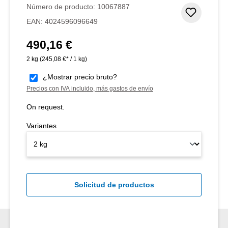
Número de producto:
10067887
Añadir 
EAN:
4024596096649
490,16 €
Precio normal:
2 kg
(245,08 €* / 1 kg)
¿Mostrar precio bruto?
Precios con IVA incluido, más gastos de envío
On request.
Variantes
Solicitud de productos