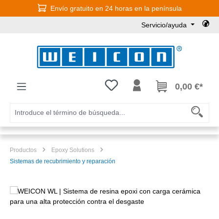
Envío gratuito en 24 horas en la península
Saltar al contenido principal
Servicio/ayuda
Tienes 0 artículos en tu lista de
0,00 €*
Productos
Epoxy Solutions
Sistemas de recubrimiento y reparación
Omitir galería de imágenes