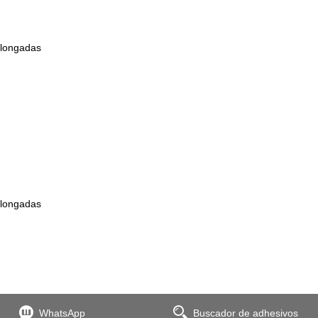
olongadas
olongadas
WhatsApp
Buscador de adhesivos