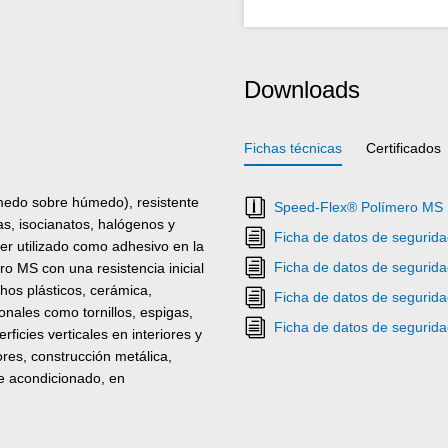
Downloads
Fichas técnicas
Certificados
medo sobre húmedo), resistente
Speed-Flex® Polímero MS F
nas, isocianatos, halógenos y
Ficha de datos de segurid
r utilizado como adhesivo en la
Ficha de datos de segurid
o MS con una resistencia inicial
os plásticos, cerámica,
Ficha de datos de segurid
ionales como tornillos, espigas,
Ficha de datos de segurid
rficies verticales en interiores y
ores, construcción metálica,
re acondicionado, en
las aplicaciones en las que las