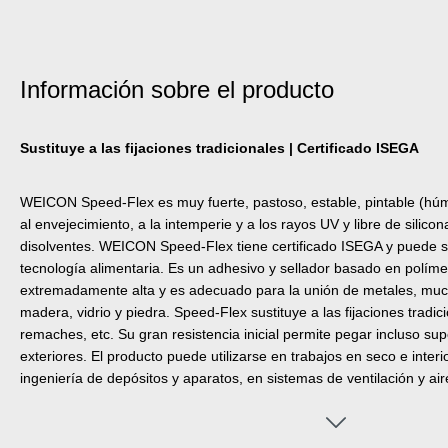
Información sobre el producto
Sustituye a las fijaciones tradicionales | Certificado ISEGA
WEICON Speed-Flex es muy fuerte, pastoso, estable, pintable (hú
al envejecimiento, a la intemperie y a los rayos UV y libre de silico
disolventes. WEICON Speed-Flex tiene certificado ISEGA y puede se
tecnología alimentaria. Es un adhesivo y sellador basado en polímer
extremadamente alta y es adecuado para la unión de metales, much
madera, vidrio y piedra. Speed-Flex sustituye a las fijaciones tradic
remaches, etc. Su gran resistencia inicial permite pegar incluso supe
exteriores. El producto puede utilizarse en trabajos en seco e interi
ingeniería de depósitos y aparatos, en sistemas de ventilación y ai
construcción de exposiciones y equipamiento de tiendas y en todas 
siliconas o los productos que las contienen no son adecuados.