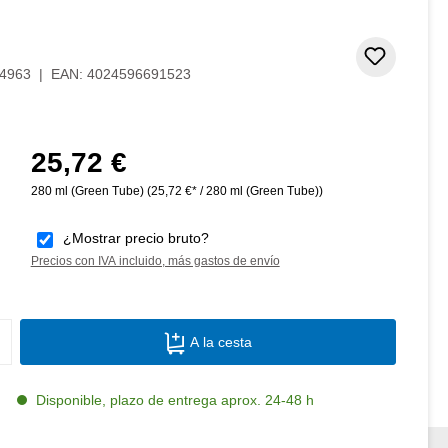
Añadir 
4963
|
EAN:
4024596691523
25,72 €
Precio normal:
280 ml (Green Tube)
(25,72 €* / 280 ml (Green Tube))
¿Mostrar precio bruto?
Precios con IVA incluido, más gastos de envío
Cantidad del producto: introduce la canti
A la cesta
Disponible, plazo de entrega aprox. 24-48 h