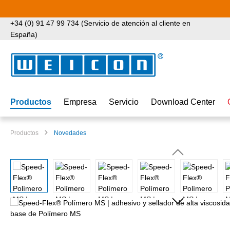
tar al contenido principal
Saltar a la búsqueda
Saltar a la navegación principal
+34 (0) 91 47 99 734 (Servicio de atención al cliente en
España)
Productos
Empresa
Servicio
Download Center
Productos
Novedades
Omitir galería de imágenes