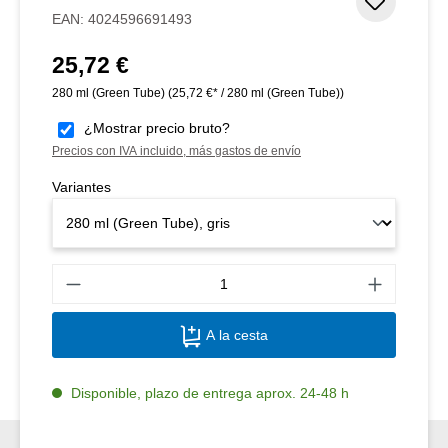
Añadir 
EAN:
4024596691493
25,72 €
Precio normal:
280 ml (Green Tube)
(25,72 €* / 280 ml (Green Tube))
¿Mostrar precio bruto?
Precios con IVA incluido, más gastos de envío
Variantes
Canti
A la cesta
Disponible, plazo de entrega aprox. 24-48 h