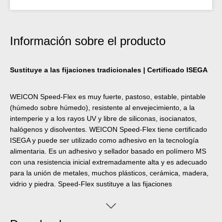
Información sobre el producto
Sustituye a las fijaciones tradicionales | Certificado ISEGA
WEICON Speed-Flex es muy fuerte, pastoso, estable, pintable
(húmedo sobre húmedo), resistente al envejecimiento, a la
intemperie y a los rayos UV y libre de siliconas, isocianatos,
halógenos y disolventes. WEICON Speed-Flex tiene certificado
ISEGA y puede ser utilizado como adhesivo en la tecnología
alimentaria. Es un adhesivo y sellador basado en polímero MS
con una resistencia inicial extremadamente alta y es adecuado
para la unión de metales, muchos plásticos, cerámica, madera,
vidrio y piedra. Speed-Flex sustituye a las fijaciones
tradicionales como tornillos, espigas, remaches, etc. Su gran
resistencia inicial permite pegar incluso superficies verticales en
interiores y exteriores. El producto puede utilizarse en trabajos