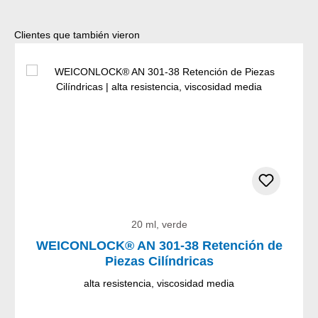
Omitir la galería de productos
Clientes que también vieron
20 ml, verde
WEICONLOCK® AN 301-38 Retención de
Piezas Cilíndricas
alta resistencia, viscosidad media