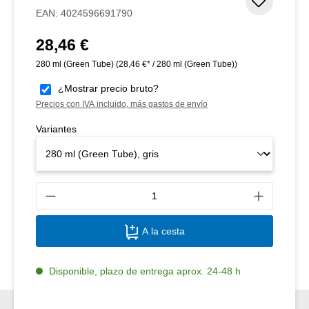
Añadir 
EAN:
4024596691790
28,46 €
Precio normal:
280 ml (Green Tube)
(28,46 €* / 280 ml (Green Tube))
¿Mostrar precio bruto?
Precios con IVA incluido, más gastos de envío
Variantes
Canti
A la cesta
Disponible, plazo de entrega aprox. 24-48 h