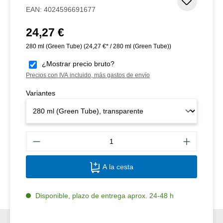
Añadir 
EAN:
4024596691677
24,27 €
Precio normal:
280 ml (Green Tube)
(24,27 €* / 280 ml (Green Tube))
¿Mostrar precio bruto?
Precios con IVA incluido, más gastos de envío
Variantes
Canti
A la cesta
Disponible, plazo de entrega aprox. 24-48 h