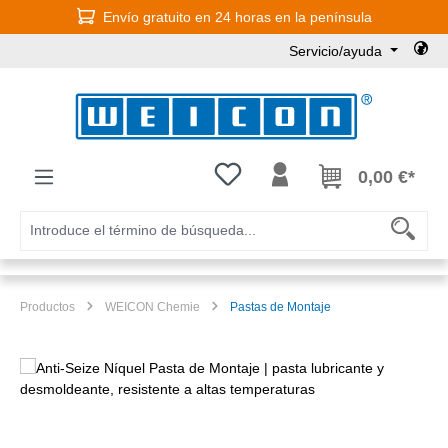
Envío gratuito en 24 horas en la península
Saltar al contenido principal
Servicio/ayuda
Tienes 0 artículos en tu lista de
0,00 €*
Productos
WEICON Chemie
Pastas de Montaje
Omitir galería de imágenes