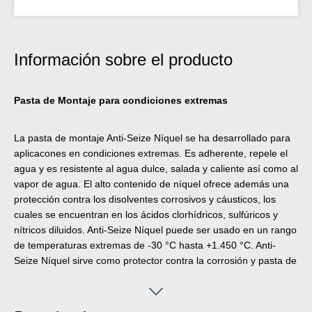
Información sobre el producto
Pasta de Montaje para condiciones extremas
La pasta de montaje Anti-Seize Níquel se ha desarrollado para
aplicacones en condiciones extremas. Es adherente, repele el
agua y es resistente al agua dulce, salada y caliente así como al
vapor de agua. El alto contenido de níquel ofrece además una
protección contra los disolventes corrosivos y cáusticos, los
cuales se encuentran en los ácidos clorhídricos, sulfúricos y
nítricos diluidos. Anti-Seize Níquel puede ser usado en un rango
de temperaturas extremas de -30 °C hasta +1.450 °C. Anti-
Seize Níquel sirve como protector contra la corrosión y pasta de
montaje de alto rendimiento para uniones atornilladas y partes
de montaje sometidas a altas cargas estáticas y dinámicas así
como en instalaciones de lenta rotación con temperaturas