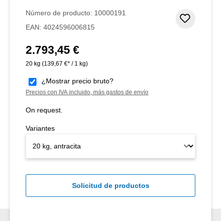
Número de producto:
10000191
Añadir 
EAN:
4024596006815
2.793,45 €
Precio normal:
20 kg
(139,67 €* / 1 kg)
¿Mostrar precio bruto?
Precios con IVA incluido, más gastos de envío
On request.
Variantes
Solicitud de productos