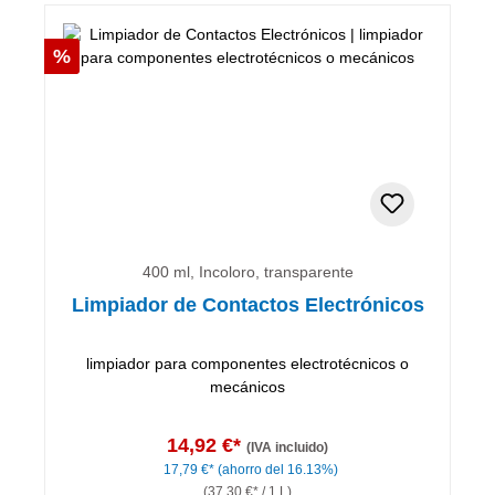
Descuento
%
400 ml, Incoloro, transparente
Limpiador de Contactos Electrónicos
limpiador para componentes electrotécnicos o
mecánicos
14,92 €*
(IVA incluido)
17,79 €*
(ahorro del 16.13%)
(37,30 €* / 1 L)