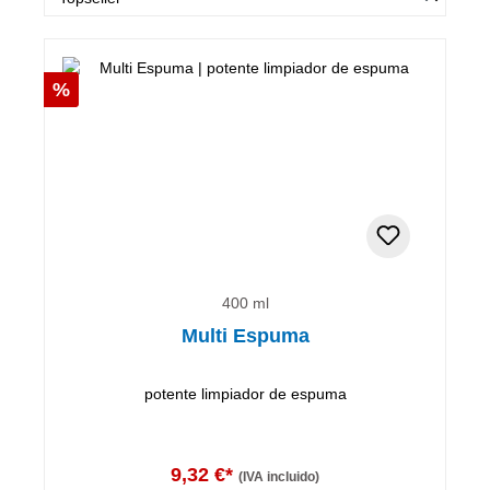
Descuento
%
400 ml
Multi Espuma
potente limpiador de espuma
9,32 €*
(IVA incluido)