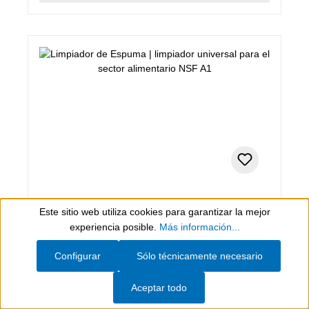
400 ml, blanco
Este sitio web utiliza cookies para garantizar la mejor
Limpiador de Espuma
Show toolbar
experiencia posible.
Más información...
Configurar
Sólo técnicamente necesario
limpiador universal para el sector alimentario NSF
A1
Aceptar todo