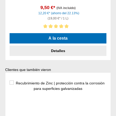
9,50 €*
(IVA incluido)
12,20 €*
(ahorro del 22.13%)
(19,00 €* / 1 L)
Calificación promedio de 5 de 5 estrellas
A la cesta
Detalles
Omitir la galería de productos
Clientes que también vieron