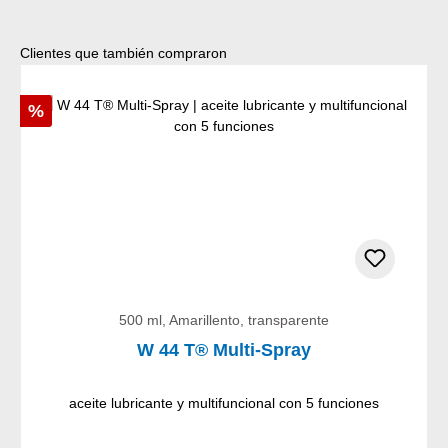
Omitir la galería de productos
Clientes que también compraron
Descuento
%
500 ml, Amarillento, transparente
W 44 T® Multi-Spray
aceite lubricante y multifuncional con 5 funciones