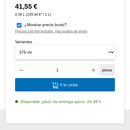
41,55 €
Precio normal:
0.38 L
(109,34 €* / 1 L)
¿Mostrar precio bruto?
Precios con IVA incluido, más gastos de envío
Variantes
Canti
pieza
A la cesta
Disponible, plazo de entrega aprox. 24-48 h