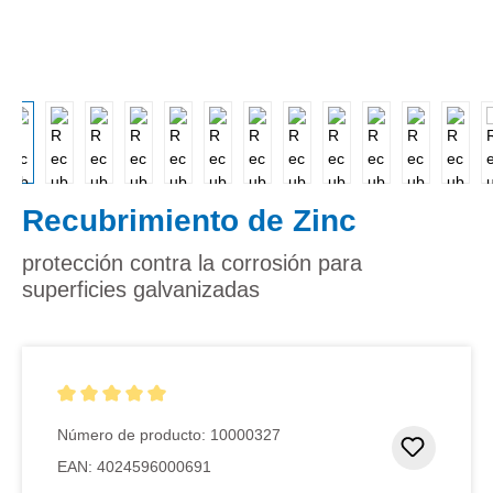
Recubrimiento de Zinc
protección contra la corrosión para
superficies galvanizadas
Calificación promedio de 5 de 5 estrellas
Número de producto:
10000327
Añadir 
EAN:
4024596000691