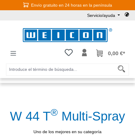
Envío gratuito en 24 horas en la península
Saltar al contenido principal
Servicio/ayuda
Tienes 0 artículos en tu lista de
0,00 €*
®
W 44 T
Multi-Spray
Uno de los mejores en su categoría