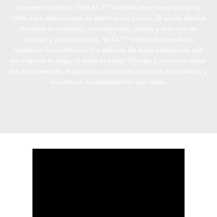
®
motores húmedos. El W 44 T
también sirve como aceite de
corte para operaciones de perforación y corte. El aceite elimina
chirridos en bisagras, articulaciones, rótulas y todo tipo de
®
uniones y acoplamientos. W 44 T
limpia las superficies
metálicas formando una fina película de larga adherencia que
no engrasa ni pega, ni atrae el polvo. Protege y conserva todas
las herramientas, máquinas, equipos de precisión electrónicos y
mecánicos manteniéndolos operables.