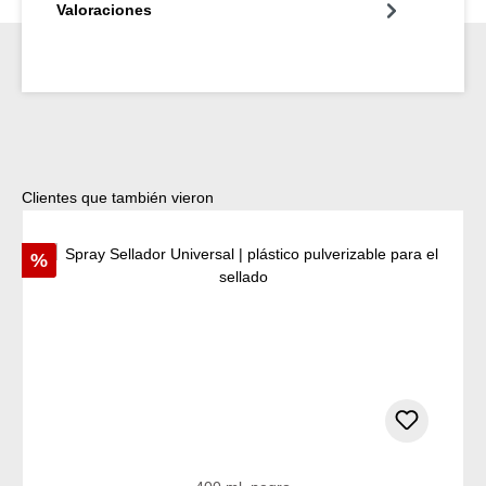
Valoraciones
Omitir la galería de productos
Clientes que también vieron
Descuento
%