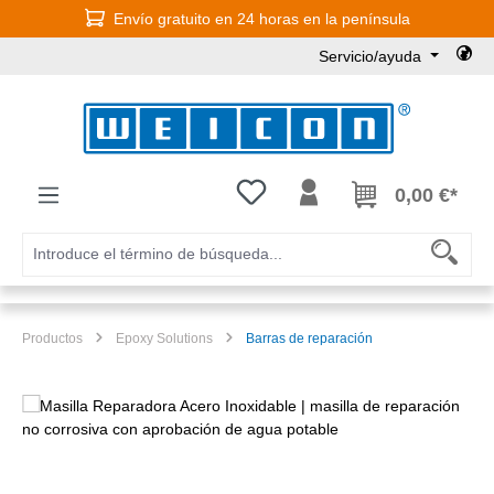
Envío gratuito en 24 horas en la península
Saltar al contenido principal
Servicio/ayuda
Tienes 0 artículos en tu lista de
0,00 €*
Productos
Epoxy Solutions
Barras de reparación
Omitir galería de imágenes