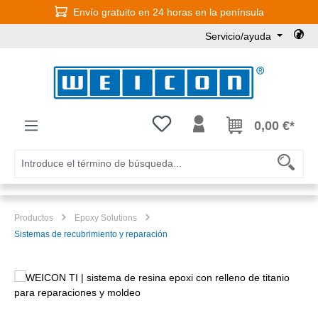
Envío gratuito en 24 horas en la península
Saltar al contenido principal
Servicio/ayuda
Tienes 0 artículos en tu lista de
0,00 €*
Productos
Epoxy Solutions
Sistemas de recubrimiento y reparación
Omitir galería de imágenes