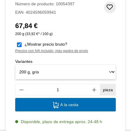
Número de producto:
10054397
Añadir 
EAN:
4024596059941
67,84 €
Precio normal:
200 g
(33,92 €* / 100 g)
¿Mostrar precio bruto?
Precios con IVA incluido, más gastos de envío
Variantes
Canti
pieza
A la cesta
Disponible, plazo de entrega aprox. 24-48 h