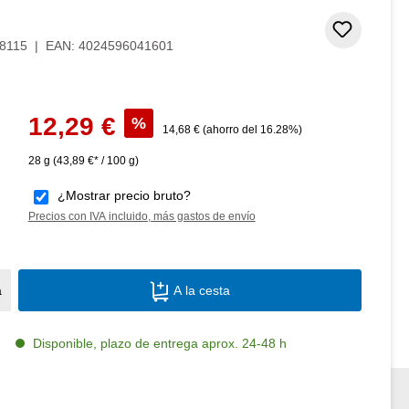
Añadir 
8115
|
EAN:
4024596041601
Precio de venta:
12,29 €
%
Precio normal:
14,68 €
(ahorro del 16.28%)
28 g
(43,89 €* / 100 g)
¿Mostrar precio bruto?
Precios con IVA incluido, más gastos de envío
Cantidad del producto: introduce la canti
a
A la cesta
Disponible, plazo de entrega aprox. 24-48 h