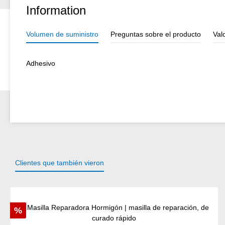
Information
Volumen de suministro
Preguntas sobre el producto
Val
Adhesivo
Clientes que también vieron
Omitir la galería de productos
Descuento
%