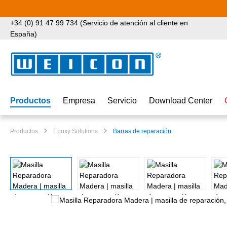
tar al contenido principal
Saltar a la búsqueda
Saltar a la navegación principal
+34 (0) 91 47 99 734 (Servicio de atención al cliente en
España)
Productos
Empresa
Servicio
Download Center
Productos
Epoxy Solutions
Barras de reparación
Omitir galería de imágenes