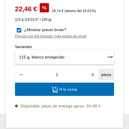
Precio de venta:
%
22,46 €
Precio normal:
26,74 €
(ahorro del 16.01%)
115 g
(19,53 €* / 100 g)
¿Mostrar precio bruto?
Precios con IVA incluido, más gastos de envío
Variantes
Canti
pieza
A la cesta
Disponible, plazo de entrega aprox. 24-48 h